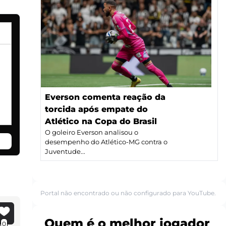
Everson comenta reação da
torcida após empate do
Atlético na Copa do Brasil
O goleiro Everson analisou o
desempenho do Atlético-MG contra o
Juventude...
Portal não encontrado ou não configurado para YouTube.
Quem é o melhor jogador
0