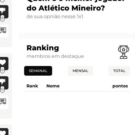
do Atlético Mineiro?
de sua opnião nesse 1x1
0
Ranking
membros em destaque
0
SEMANAL
MENSAL
TOTAL
Rank
Nome
pontos
0