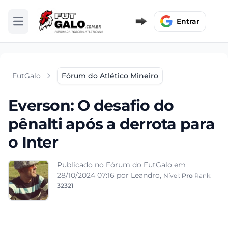
Entrar
Abrir menu
FutGalo
Fórum do Atlético Mineiro
Everson: O desafio do
pênalti após a derrota para
o Inter
Publicado no Fórum do FutGalo em
28/10/2024 07:16
por Leandro,
Nível:
Pro
Rank:
32321