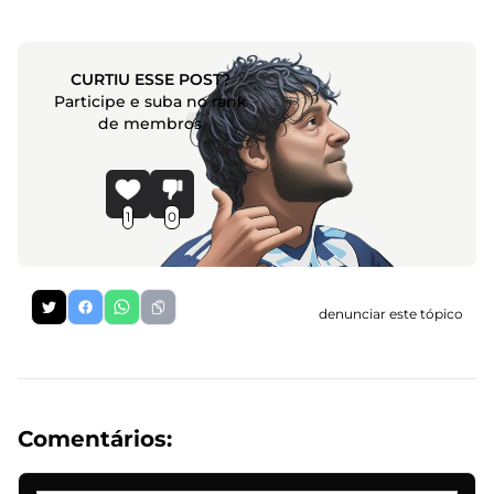
CURTIU ESSE POST?
Participe e suba no rank
de membros
1
0
denunciar este tópico
Comentários: