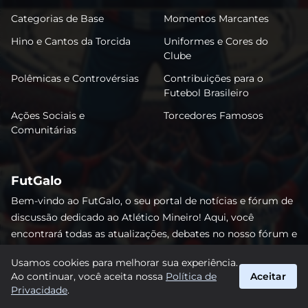
Categorias de Base
Momentos Marcantes
Hino e Cantos da Torcida
Uniformes e Cores do
Clube
Polêmicas e Controvérsias
Contribuições para o
Futebol Brasileiro
Ações Sociais e
Torcedores Famosos
Comunitárias
FutGalo
Bem-vindo ao FutGalo, o seu portal de notícias e fórum de
discussão dedicado ao Atlético Mineiro! Aqui, você
encontrará todas as atualizações, debates no nosso fórum e
análises detalhadas sobre o Galo. Não perca nenhum lance
Usamos cookies para melhorar sua experiência.
e junte-se à comunidade alvinegra mais vibrante da
Ao continuar, você aceita nossa
Política de
Aceitar
internet! #AtléticoMineiro #FutGalo
Privacidade
.
suporte@futgalo.com.br