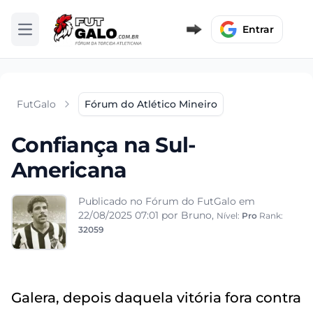
Entrar
Abrir menu
FutGalo
Fórum do Atlético Mineiro
Confiança na Sul-
Americana
Publicado no Fórum do FutGalo em
22/08/2025 07:01
por Bruno,
Nível:
Pro
Rank:
32059
Galera, depois daquela vitória fora contra