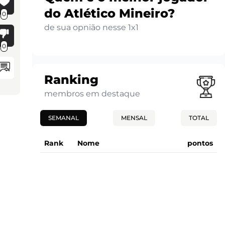
do Atlético Mineiro?
0
de sua opnião nesse 1x1
0
Ranking
membros em destaque
SEMANAL
MENSAL
TOTAL
Rank
Nome
pontos