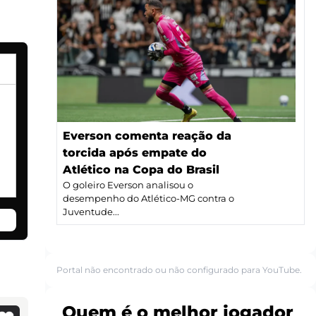
Everson comenta reação da
torcida após empate do
Atlético na Copa do Brasil
O goleiro Everson analisou o
desempenho do Atlético-MG contra o
Juventude...
Portal não encontrado ou não configurado para YouTube.
Quem é o melhor jogador