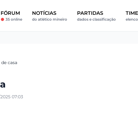
FÓRUM
NOTÍCIAS
PARTIDAS
TIM
35 online
do atlético mineiro
dados e classificação
elenco
a de casa
sa
2025 07:03