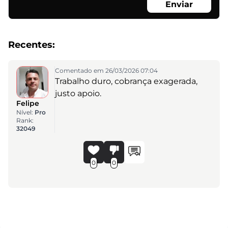
Enviar
Recentes:
Comentado em 26/03/2026 07:04
Trabalho duro, cobrança exagerada,
justo apoio.
Felipe
Nível:
Pro
Rank:
32049
0
0