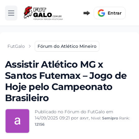
Entrar
Abrir menu
FutGalo
Fórum do Atlético Mineiro
Assistir Atlético MG x
Santos Futemax – Jogo de
Hoje pelo Campeonato
Brasileiro
Publicado no Fórum do FutGalo em
14/09/2025 09:21
por axvr,
Nível:
Semipro
Rank:
12156