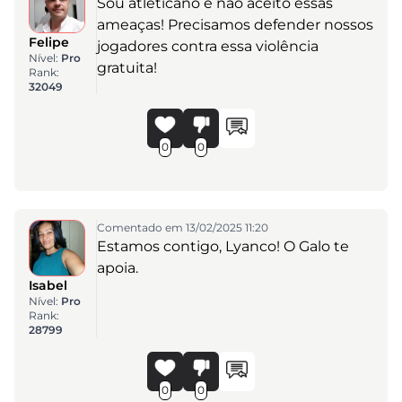
Sou atleticano e não aceito essas
ameaças! Precisamos defender nossos
Felipe
jogadores contra essa violência
Nível:
Pro
gratuita!
Rank:
32049
0
0
Comentado em 13/02/2025 11:20
Estamos contigo, Lyanco! O Galo te
apoia.
Isabel
Nível:
Pro
Rank:
28799
0
0