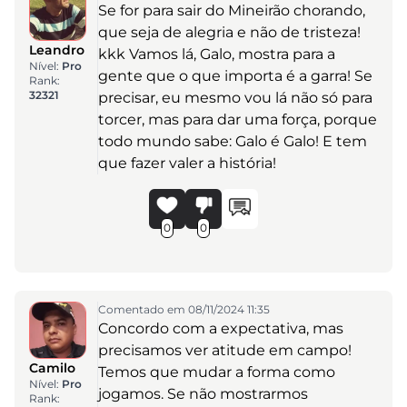
Se for para sair do Mineirão chorando,
que seja de alegria e não de tristeza!
Leandro
kkk Vamos lá, Galo, mostra para a
Nível:
Pro
gente que o que importa é a garra! Se
Rank:
32321
precisar, eu mesmo vou lá não só para
torcer, mas para dar uma força, porque
todo mundo sabe: Galo é Galo! E tem
que fazer valer a história!
0
0
Comentado em 08/11/2024 11:35
Concordo com a expectativa, mas
precisamos ver atitude em campo!
Camilo
Temos que mudar a forma como
Nível:
Pro
jogamos. Se não mostrarmos
Rank: