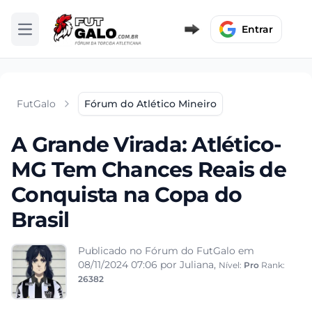
Entrar
Abrir menu
FutGalo
Fórum do Atlético Mineiro
A Grande Virada: Atlético-
MG Tem Chances Reais de
Conquista na Copa do
Brasil
Publicado no Fórum do FutGalo em
08/11/2024 07:06
por Juliana,
Nível:
Pro
Rank:
26382