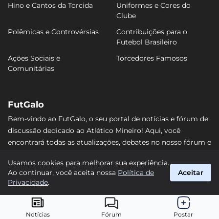
Hino e Cantos da Torcida
Uniformes e Cores do
Clube
Polêmicas e Controvérsias
Contribuições para o
Futebol Brasileiro
Ações Sociais e
Torcedores Famosos
Comunitárias
FutGalo
Bem-vindo ao FutGalo, o seu portal de notícias e fórum de
discussão dedicado ao Atlético Mineiro! Aqui, você
encontrará todas as atualizações, debates no nosso fórum e
análises detalhadas sobre o Galo. Não perca nenhum lance
Usamos cookies para melhorar sua experiência.
e junte-se à comunidade alvinegra mais vibrante da
Ao continuar, você aceita nossa
Política de
Aceitar
internet! #AtléticoMineiro #FutGalo
Privacidade
.
suporte@futgalo.com.br
© 2026 FutGalo. Todos os direitos reservados.
Notícias
Fórum
Postar