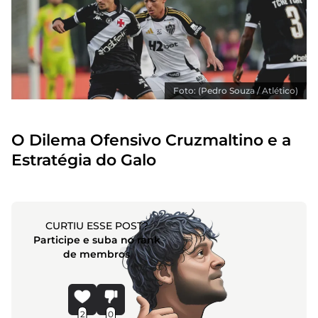
Foto: (Pedro Souza / Atlético)
O Dilema Ofensivo Cruzmaltino e a
Estratégia do Galo
CURTIU ESSE POST?
Participe e suba no rank
de membros
2
0