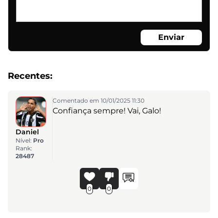
Enviar
Recentes:
Comentado em 10/01/2025 11:30
Confiança sempre! Vai, Galo!
Daniel
Nível:
Pro
Rank:
28487
0
0