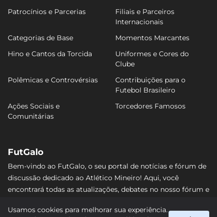
Patrocínios e Parcerias
Filiais e Parceiros
Internacionais
Categorias de Base
Momentos Marcantes
Hino e Cantos da Torcida
Uniformes e Cores do
Clube
Polêmicas e Controvérsias
Contribuições para o
Futebol Brasileiro
Ações Sociais e
Torcedores Famosos
Comunitárias
FutGalo
Bem-vindo ao FutGalo, o seu portal de notícias e fórum de
discussão dedicado ao Atlético Mineiro! Aqui, você
encontrará todas as atualizações, debates no nosso fórum e
análises detalhadas sobre o Galo. Não perca nenhum lance
Usamos cookies para melhorar sua experiência.
e junte-se à comunidade alvinegra mais vibrante da